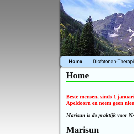
Home
Biofotonen-Therap
Home
Beste mensen, sinds 1 januari
Apeldoorn en neem geen nieu
Marisun is de praktijk voor 
Marisun