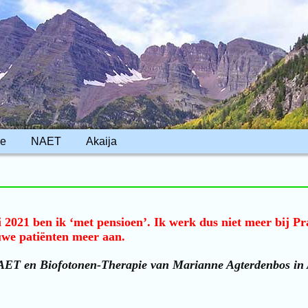
ie
NAET
Akaija
 2021 ben ik ‘met pensioen’. Ik werk dus niet meer bij Pr
we patiënten meer aan.
NAET en Biofotonen-Therapie van Marianne Agterdenbos in