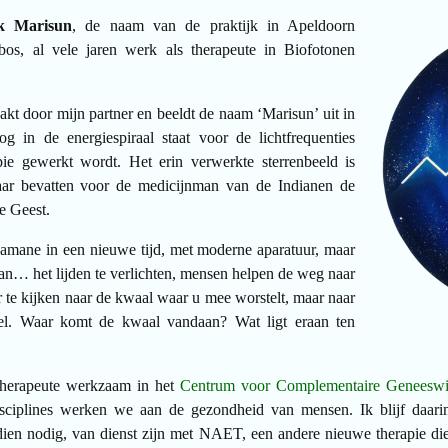
jk Marisun
, de naam van de praktijk in Apeldoorn
os, al vele jaren werk als therapeute in Biofotonen
akt door mijn partner en beeldt de naam ‘Marisun’ uit in
 in de energiespiraal staat voor de lichtfrequenties
e gewerkt wordt. Het erin verwerkte sterrenbeeld is
aar bevatten voor de medicijnman van de Indianen de
e Geest.
jamane in een nieuwe tijd, met moderne aparatuur, maar
an… het lijden te verlichten, mensen helpen de weg naar
r te kijken naar de kwaal waar u mee worstelt, maar naar
iel. Waar komt de kwaal vandaan? Wat ligt eraan ten
 therapeute werkzaam in het
Centrum voor Complementaire Geneeswi
 disciplines werken we aan de gezondheid van mensen. Ik blijf daari
dien nodig, van dienst zijn met NAET, een andere nieuwe therapie die 