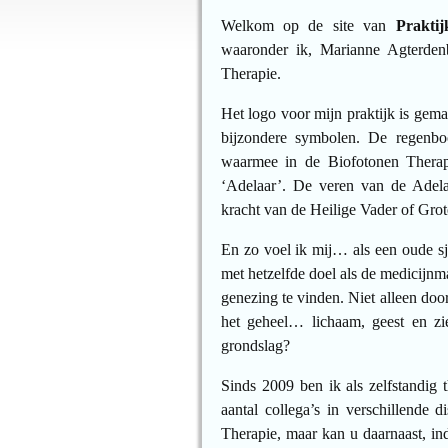
Welkom op de site van
Prakti
waaronder ik, Marianne Agterdenb
Therapie.
Het logo voor mijn praktijk is gema
bijzondere symbolen. De regenboog
waarmee in de Biofotonen Therapi
‘Adelaar’. De veren van de Adel
kracht van de Heilige Vader of Grot
En zo voel ik mij… als een oude s
met hetzelfde doel als de medicijnm
genezing te vinden. Niet alleen doo
het geheel… lichaam, geest en z
grondslag?
Sinds 2009 ben ik als zelfstandig
aantal collega’s in verschillende
Therapie, maar kan u daarnaast, in