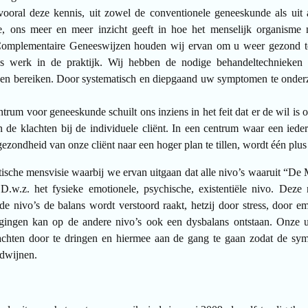
vooral deze kennis, uit zowel de conventionele geneeskunde als uit 
 ons meer en meer inzicht geeft in hoe het menselijk organisme n
 Complementaire Geneeswijzen houden wij ervan om u weer gezond 
ns werk in de praktijk. Wij hebben de nodige behandeltechnieken
en bereiken. Door systematisch en diepgaand uw symptomen te onderzo
rum voor geneeskunde schuilt ons inziens in het feit dat er de wil is 
 de klachten bij de individuele cliënt. In een centrum waar een ieder 
gezondheid van onze cliënt naar een hoger plan te tillen, wordt één plus 
stische mensvisie waarbij we ervan uitgaan dat alle nivo’s waaruit “De
D.w.z. het fysieke emotionele, psychische, existentiële nivo. Deze
 nivo’s de balans wordt verstoord raakt, hetzij door stress, door emo
ftigingen kan op de andere nivo’s ook een dysbalans ontstaan. Onze u
achten door te dringen en hiermee aan de gang te gaan zodat de sy
rdwijnen.